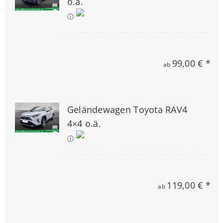
o.ä.
ⓘ
99,00 € *
ab
Geländewagen Toyota RAV4
4×4 o.ä.
ⓘ
119,00 € *
ab