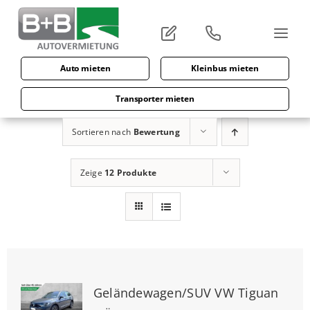
Zum
Inhalt
springen
Auto mieten
Kleinbus mieten
Transporter mieten
Sortieren nach
Bewertung
Zeige
12 Produkte
Geländewagen/SUV VW Tiguan