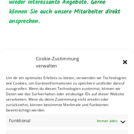
wieder interessante Angebote. Gerne
können Sie auch unsere Mitarbeiter direkt
ansprechen.
Cookie-Zustimmung
verwalten
Um dir ein optimales Erlebnis zu bieten, verwenden wir Technologien
wie Cookies, um Geräteinformationen zu speichern und/oder darauf
PKW oder Cabriolet zur Miete
zuzugreifen. Wenn du diesen Technologien zustimmst, können wir
Daten wie das Surfverhalten oder eindeutige IDs auf dieser Website
verarbeiten. Wenn du deine Zustimmung nicht erteilst oder
Einfach einen klassischen Mietwagen mieten –
zurückziehst, können bestimmte Merkmale und Funktionen
beeinträchtigt werden.
oder doch ein schmuckes Cabrio für einen
Ausflug aufs Land? Wir haben in jedem Fall das
Funktional
Immer aktiv
passende Modell parat. Genießen Sie Freiheit und
Komfort! Für Umweltbewusste haben wir auch