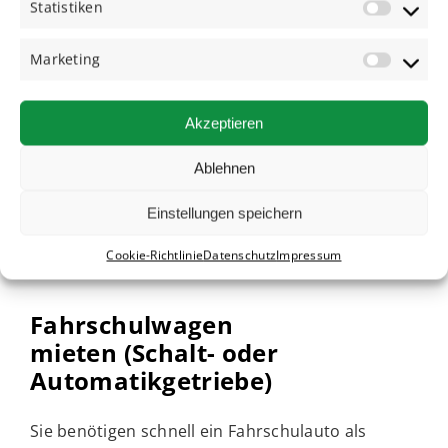
Statistiken
eine Auswahl aus emissionsarmen
Elektro- und
Hybridfahrzeugen.
Marketing
PKW / Cabrio mieten
Akzeptieren
Ablehnen
Einstellungen speichern
Cookie-Richtlinie
Datenschutz
Impressum
Fahrschulwagen
mieten
(Schalt- oder
Automatikgetriebe)
Sie benötigen schnell ein Fahrschulauto als