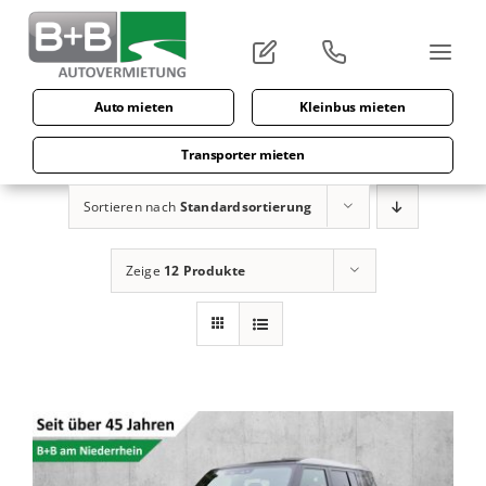
Zum
Inhalt
springen
Auto mieten
Kleinbus mieten
Transporter mieten
Sortieren nach
Standardsortierung
Zeige
12 Produkte