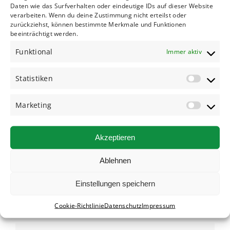
Daten wie das Surfverhalten oder eindeutige IDs auf dieser Website
Kompakt SUV VW T-Roc o.ä.
verarbeiten. Wenn du deine Zustimmung nicht erteilst oder
84,00 € *
zurückziehst, können bestimmte Merkmale und Funktionen
ⓘ
ab
beeinträchtigt werden.
Funktional
Immer aktiv
Statistiken
Land Rover Range Rover Velar o.ä.
Marketing
159,00 € *
ⓘ
ab
Akzeptieren
Ablehnen
Lexus NX 450h+ PHEV o.ä.
Einstellungen speichern
159,00 € *
ⓘ
ab
Cookie-Richtlinie
Datenschutz
Impressum