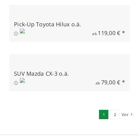
Pick-Up Toyota Hilux o.ä.
119,00 € *
ⓘ
ab
SUV Mazda CX-3 o.ä.
79,00 € *
ⓘ
ab
1
2
Vor