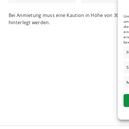
Bei Anmietung muss eine Kaution in Höhe von 300€
Um 
um 
hinterlegt werden.
die
ein
ert
bee
F
S
M