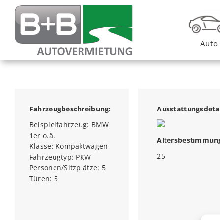
Zum
Inhalt
springen
Auto
Fahrzeugbeschreibung:
Ausstattungsdetai
Beispielfahrzeug: BMW
1er o.ä.
Altersbestimmun
Klasse: Kompaktwagen
25
Fahrzeugtyp: PKW
Personen/Sitzplätze: 5
Türen: 5