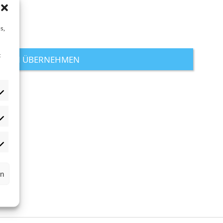
s,
t
rn