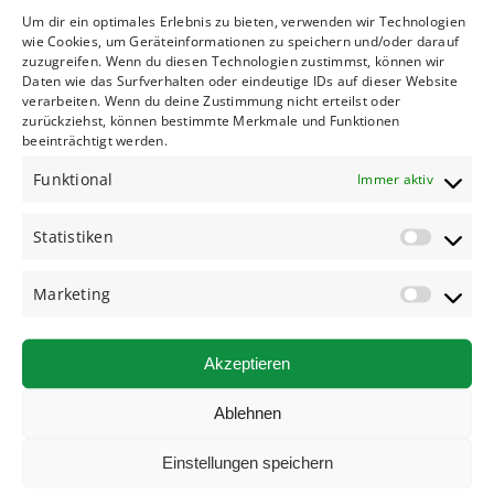
Um dir ein optimales Erlebnis zu bieten, verwenden wir Technologien
wie Cookies, um Geräteinformationen zu speichern und/oder darauf
zuzugreifen. Wenn du diesen Technologien zustimmst, können wir
Daten wie das Surfverhalten oder eindeutige IDs auf dieser Website
verarbeiten. Wenn du deine Zustimmung nicht erteilst oder
Ausstattungsdetails:
zurückziehst, können bestimmte Merkmale und Funktionen
beeinträchtigt werden.
Altersbestimmungen:
Funktional
Immer aktiv
21
Statistiken
Marketing
Bei Anmietung muss eine Kaution in Höhe von
300€ hinterlegt werden.
Akzeptieren
Ablehnen
Einstellungen speichern