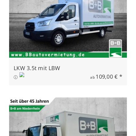
LKW 3.5t mit LBW
109,00 € *
ⓘ
ab