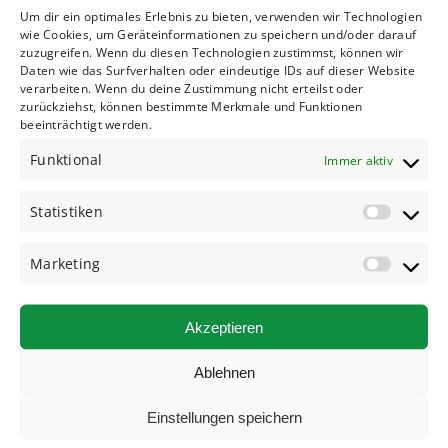
Um dir ein optimales Erlebnis zu bieten, verwenden wir Technologien
wie Cookies, um Geräteinformationen zu speichern und/oder darauf
zuzugreifen. Wenn du diesen Technologien zustimmst, können wir
Daten wie das Surfverhalten oder eindeutige IDs auf dieser Website
verarbeiten. Wenn du deine Zustimmung nicht erteilst oder
Transporter klein
zurückziehst, können bestimmte Merkmale und Funktionen
beeinträchtigt werden.
44,00 € *
ⓘ
ab
Funktional
Immer aktiv
Statistiken
Marketing
Transporter lang/hoch
75,00 € *
ⓘ
ab
Akzeptieren
Ablehnen
Einstellungen speichern
Transporter mittel/hoch